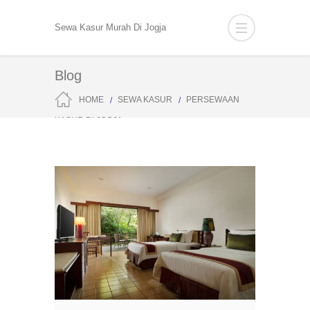
Sewa Kasur Murah Di Jogja
Blog
HOME
SEWA KASUR
PERSEWAAN
KASUR DI JOGJA