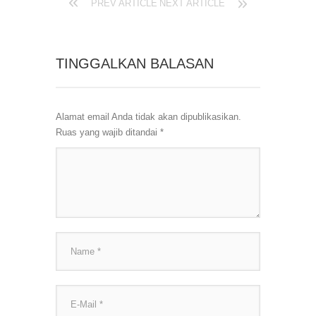
PREV ARTICLE
NEXT ARTICLE
TINGGALKAN BALASAN
Alamat email Anda tidak akan dipublikasikan.
Ruas yang wajib ditandai
*